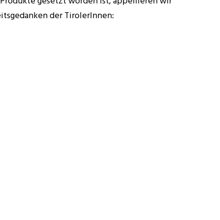
 Produkte gesetzt worden ist, appellieren wir
itsgedanken der TirolerInnen:
Weg zum Bildungs- oder Arbeitsplatz kann ganz
tlos weggeworfene Müll eingesammelt werden.
us dem schwedischen „plocka“ (sammeln) und
rt alleine, zu zweit oder mit der Familie. Aus
ogging Handschuhe getragen werden und ein
erden.