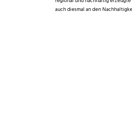
regional und nachhaltig erzeugte
auch diesmal an den Nachhaltigke
Zum Plogging:
Beim Spazieren, Joggen oder am 
einfach mitgemacht und der ach
Das Wort „Plogging“ setzt sich a
„jogging“ zusammen und funktionie
Hygienegründen sollten beim Pl
kleiner Müllsack mitgenommen w