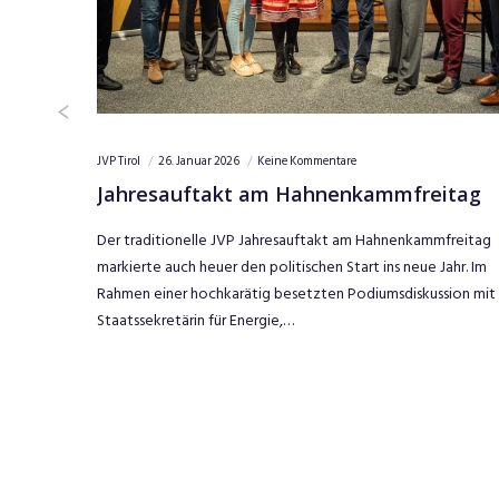
JVP Tirol
17. Januar 2026
Keine Kommentare
reitag
Skitag mit der JG der Südtiroler
Volkspartei
kammfreitag
eue Jahr. Im
Im Rahmen eines gemeinsamen Skitages unter dem Mo
skussion mit
„Europa verbindet“ haben wir gemeinsam mit der Junge
Generation der Südtiroler Volkspartei die
grenzüberschreitende Zusammenarbeit im Alpenraum…