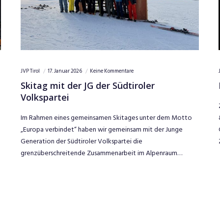
JVP Tirol
1. Dezember 2025
Keine Kommentare
Kunst und Köstlichkeiten
Zum ersten Mal lud Landeshauptmann Anton Mattle zu Kunst
tto
& Köstlichkeiten auf der Kaiserweihancht am Bergisel ein.
Gemeinsam mit engagierten Persönlichkeiten aus
Zivilgesellschaft, Wirtschaft, Kultur…