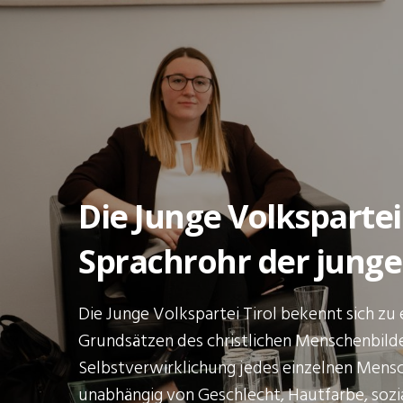
Die Junge Volkspartei 
Sprachrohr der jung
Die Junge Volkspartei Tirol bekennt sich zu 
Grundsätzen des christlichen Menschenbilde
Selbstverwirklichung jedes einzelnen Mensch
unabhängig von Geschlecht, Hautfarbe, sozia