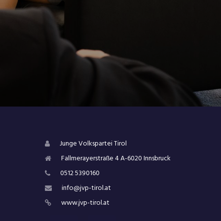
Junge Volkspartei Tirol
Fallmerayerstraße 4 A-6020 Innsbruck
0512 5390160
info@jvp-tirol.at
www.jvp-tirol.at