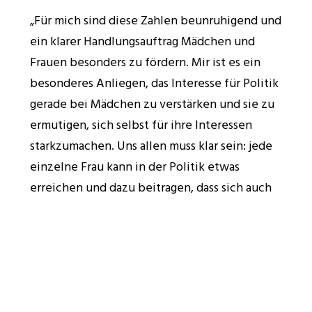
„Für mich sind diese Zahlen beunruhigend und
ein klarer Handlungsauftrag Mädchen und
Frauen besonders zu fördern. Mir ist es ein
besonderes Anliegen, das Interesse für Politik
gerade bei Mädchen zu verstärken und sie zu
ermutigen, sich selbst für ihre Interessen
starkzumachen. Uns allen muss klar sein: jede
einzelne Frau kann in der Politik etwas
erreichen und dazu beitragen, dass sich auch
junge Mädchen und Frauen verstanden und
gut vertreten fühlen“, so Sophia Kircher. „Aus
diesem Grund haben wir letztes Jahr als JVP
Tirol das Format „Mutmacherinnen im
Gespräch“ gestartet, dessen Ziel ist, durch