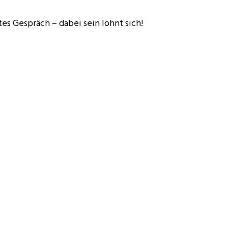
tes Gespräch – dabei sein lohnt sich!
p-tirol.at
u Leigh Turner stellen möchtest?
kst Du uns am besten mit Deiner Anmeldung mit.
genauere Infos erhältst Du nach Deiner