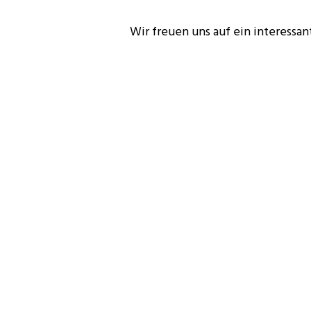
Wir freuen uns auf ein interessan
Infos & Anmeldung unter
info@jv
Du hast eine eigene Frage, die D
Kein Problem! Deine Frage schic
Den Zugang für den Livestream & 
Anmeldung per Mail.