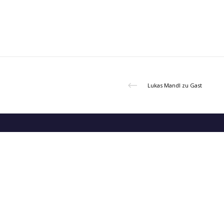
Lukas Mandl zu Gast
Die Junge Volkspartei Tirol ist eine politische Jugendorganis