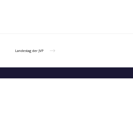
Landestag der JVP
Junge Volkspartei Tirol
Fallmerayerstraße 4 A-6020 Innsbruck
0512 5390160
info@jvp-tirol.at
www.jvp-tirol.at