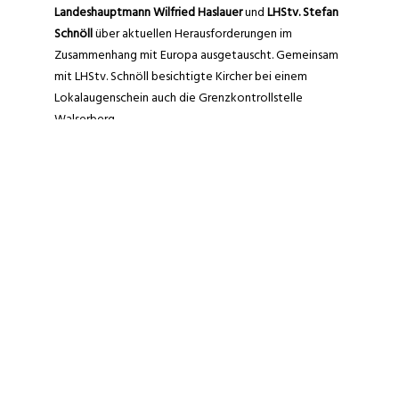
Landeshauptmann Wilfried Haslauer
und
LHStv. Stefan
Schnöll
über aktuellen Herausforderungen im
Zusammenhang mit Europa ausgetauscht. Gemeinsam
mit LHStv. Schnöll besichtigte Kircher bei einem
Lokalaugenschein auch die Grenzkontrollstelle
Walserberg.
Für
Kircher
steht nach diesen Gesprächen definitiv
fest: „
Wir brauchen einen Schulterschluss der
Westachse, um unseren Anliegen sowohl auf
nationaler, als auch auf europäischer Ebene künftig
noch mehr Gewicht zu verleihen. Denn gerade wir
Bundesländer im Alpenraum stehen vielfach vor
ähnlichen Herausforderungen, sei es die steigende
Gefahr der Rudelbildung bei Wölfen oder der weiter
zunehmende Transitverkehr. Unsere Bundesländer
sind in aller erster Linie Lebensraum und nicht nur
Transitstrecke. Deshalb müssen wir nachhaltige