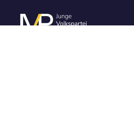
Die Junge Volkspartei Tirol ist eine politische Jugendorganisation
junger Menschen für junge Menschen. Wir möchten Denkansätze
und Vorstellungen der Jugend in d
ie politische Auseinandersetzung
einbringen.
Über Uns
Aktuelles
Themen
Presse