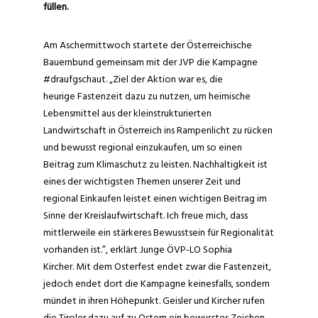
füllen.
Am Aschermittwoch startete der Österreichische
Bauernbund gemeinsam mit der JVP die Kampagne
#draufgschaut. „Ziel der Aktion war es, die
heurige Fastenzeit dazu zu nutzen, um heimische
Lebensmittel aus der kleinstrukturierten
Landwirtschaft in Österreich ins Rampenlicht zu rücken
und bewusst regional einzukaufen, um so einen
Beitrag zum Klimaschutz zu leisten. Nachhaltigkeit ist
eines der wichtigsten Themen unserer Zeit und
regional Einkaufen leistet einen wichtigen Beitrag im
Sinne der Kreislaufwirtschaft. Ich freue mich, dass
mittlerweile ein stärkeres Bewusstsein für Regionalität
vorhanden ist.”, erklärt Junge ÖVP-LO Sophia
Kircher. Mit dem Osterfest endet zwar die Fastenzeit,
jedoch endet dort die Kampagne keinesfalls, sondern
mündet in ihren Höhepunkt. Geisler und Kircher rufen
die Tiroler dazu auf zu Ostern ein bewusstes Zeichen