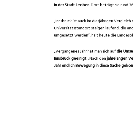
in der Stadt Leoben
.
Dort beträgt sie rund 36
„Innsbruck ist auch im diesjährigen Vergleich
Universitätsstandort steigen laufend, die a
umgesetzt werden“, hält heute die Landesobfr
„Vergangenes Jahr hat man sich auf
die Umse
Innsbruck geeinigt
. „Nach den
jahrelangen Ve
Jahr endlich Bewegung in diese Sache geko
sichergestellt werden, dass die geplanten 
keinen weiteren Verzögerungen
kommt. Zud
weitere Wohnplätze für Studierende entst