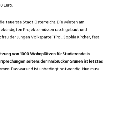
0 Euro.
 die teuerste Stadt Österreichs. Die Mieten am
ngekündigten Projekte müssen rasch gebaut und
au der Jungen Volkspartei Tirol, Sophia Kircher, fest.
tzung von 1000 Wohnplätzen für Studierende in
rsprechungen seitens der Innsbrucker Grünen ist letztes
mmen.
Das war und ist unbedingt notwendig. Nun muss
Vorhaben auch
zeitnah umgesetzt werden und es zu
em sollte darüber nachgedacht werden, wo
zukünftig
ehen können
“, so Kircher.
1
2