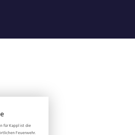
le
 für Kappl ist die
örtlichen Feuerwehr.