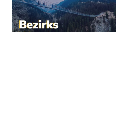
22. August 2021
Wandertag der JVP Reutte
Wandertag der JVP Reutte
Die JVP Reutte lud zum traditionelle
Bezirkswandertag ins obere Lechtal ein. Ganz nach
dem Motto „Durch reden kommen die Leute